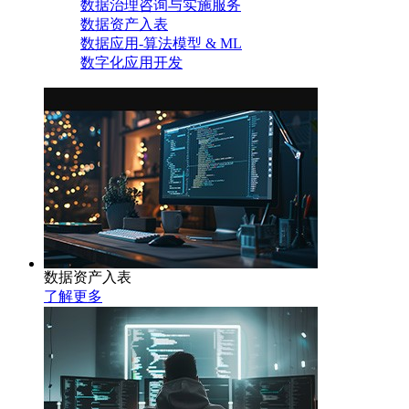
数据治理咨询与实施服务
数据资产入表
数据应用-算法模型 & ML
数字化应用开发
数据资产入表
了解更多