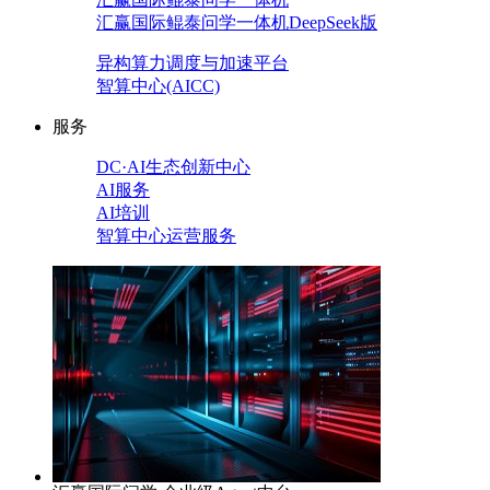
汇赢国际鲲泰问学一体机DeepSeek版
异构算力调度与加速平台
智算中心(AICC)
服务
DC·AI生态创新中心
AI服务
AI培训
智算中心运营服务