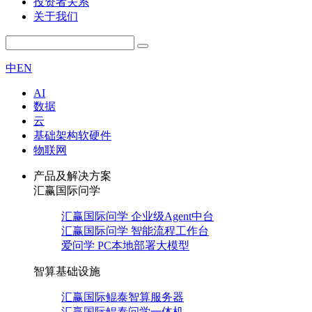
投资者关系
关于我们
中
EN
AI
数据
云
基础架构软硬件
物联网
产品及解决方案
汇赢国际问学
汇赢国际问学 企业级Agent中台
汇赢国际问学 智能流程工作台
爱问学 PC本地部署大模型
智算基础设施
汇赢国际鲲泰智算服务器
汇赢国际鲲泰问学一体机